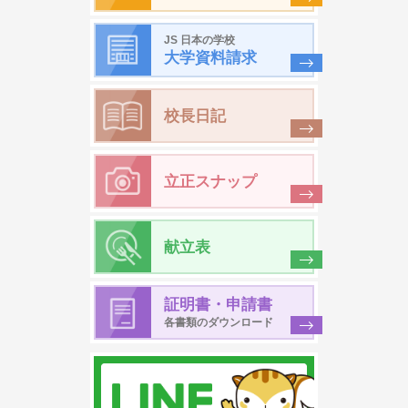
JS 日本の学校
大学資料請求
校長日記
立正スナップ
献立表
証明書・申請書
各書類のダウンロード