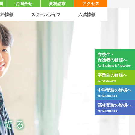
問
お問合せ
資料請求
アクセス
sli
進路情報
スクールライフ
入試情報
在校生・
保護者の皆様へ
for Student & Protector
卒業生の皆様へ
for Graduate
中学受験の皆様へ
for Examinee
仲間とともに、社会のために 自分の
高校受験の皆様へ
for Examinee