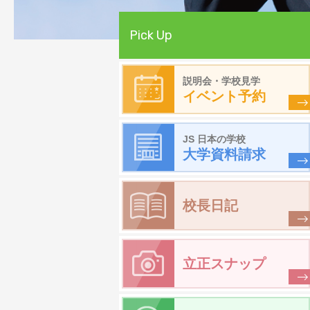
Pick Up
説明会・学校見学
イベント予約
JS 日本の学校
大学資料請求
校長日記
立正スナップ