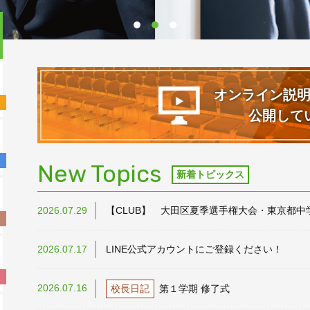
1
2
3
オンライン説
公開して
New Topics
新着トピックス
2026.07.29
【CLUB】 大田区夏季選手権大会・東京都
2026.07.17
LINE公式アカウントにご登録ください！
2026.07.16
校長日記
第１学期 修了式