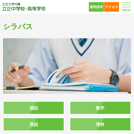
立正大学付属 立正中
資料請求
アクセス
MENU
シラバス
国語
数学
英語
理科