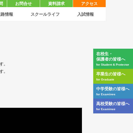
問
お問合せ
資料請求
アクセス
進路情報
スクールライフ
入試情報
在校生・
保護者の皆様へ
す。
for Student & Protector
す。
卒業生の皆様へ
for Graduate
中学受験の皆様へ
for Examinee
高校受験の皆様へ
for Examinee