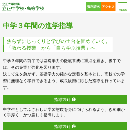
立正大学付属 立正中
資料請求
アクセス
MENU
中学３年間の進学指導
焦らずにじっくりと学びの土台を固めていく。
「教わる授業」から「自ら学ぶ授業」へ。
中学３年間の前半では基礎学力の徹底養成に重点を置き、後半で
は、その充実と強化を図ります。
決して先を急がず、基礎学力の確かな定着を基本とし、高校での学
習に無理なく移行できるよう、成長段階に応じた指導を行っていま
す。
指導方針 ❶
中学生としてふさわしい学習態度を身につけられるよう、きめ細か
く手厚く、かつ厳しく指導します。
指導方針 ❷