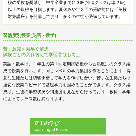
検の受験を奨励し、中学卒業までに３級(特進クラスは準２級)
以上の取得を目指します。夏休みや年３回の受験前には「英検
対策講座」を開講しており、多くの生徒が受講しています。
習熟度別授業(英語・数学)
苦手意識を素早く解決
試験ごとの入れ替えで学習意欲も向上
英語・数学は、１年生の第１回定期試験後から習熟度別のクラス編
成で授業を行います。同じレベルの学力集団を作ることにより、得
意な生徒たちは切磋琢磨して学力を伸ばし合い、苦手な生徒たちは
適切な授業スピードで基礎学力を固めることができます。クラス編
成は、生徒の学習状況や到達度を見ながら行っており、教科・学年
によってクラス数は異なります。
立正の学び
Learning at Rissho