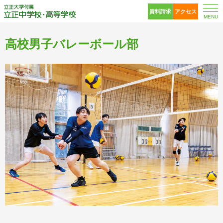
立正大学付属 立正中
資料請求
アクセス
MENU
高校男子バレーボール部