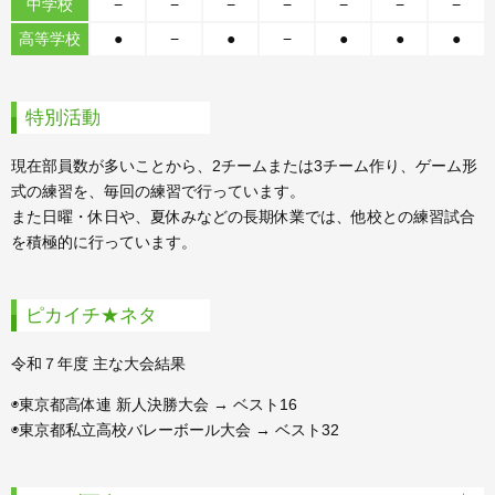
中学校
−
−
−
−
−
−
−
高等学校
●
−
●
−
●
●
●
特別活動
現在部員数が多いことから、2チームまたは3チーム作り、ゲーム形
式の練習を、毎回の練習で行っています。
また日曜・休日や、夏休みなどの長期休業では、他校との練習試合
を積極的に行っています。
ピカイチ★ネタ
令和７年度 主な大会結果
◉東京都高体連 新人決勝大会 → ベスト16
◉東京都私立高校バレーボール大会 → ベスト32