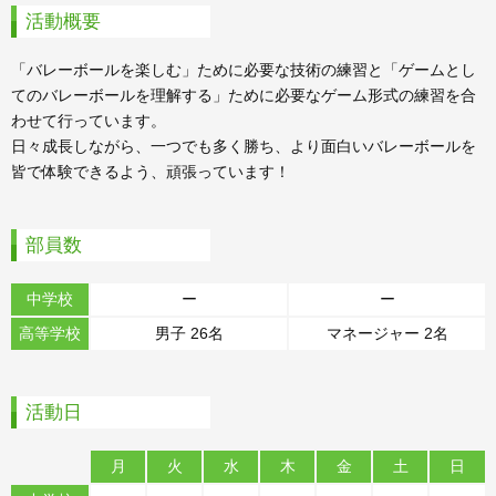
活動概要
「バレーボールを楽しむ」ために必要な技術の練習と「ゲームとし
てのバレーボールを理解する」ために必要なゲーム形式の練習を合
わせて行っています。
日々成長しながら、一つでも多く勝ち、より面白いバレーボールを
皆で体験できるよう、頑張っています！
部員数
中学校
ー
ー
高等学校
男子 26名
マネージャー 2名
活動日
月
火
水
木
金
土
日