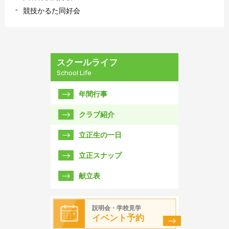
競技かるた同好会
スクールライフ
School Life
年間行事
クラブ紹介
立正生の一日
立正スナップ
献立表
説明会・学校見学
イベント予約