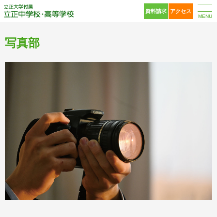
立正大学付属 立正中
資料請求
アクセス
MENU
写真部