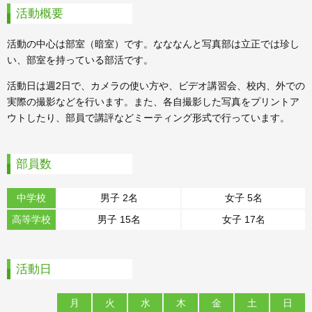
活動概要
活動の中心は部室（暗室）です。なななんと写真部は立正では珍し
い、部室を持っている部活です。
活動日は週2日で、カメラの使い方や、ビデオ講習会、校内、外での
実際の撮影などを行います。また、各自撮影した写真をプリントア
ウトしたり、部員で講評などミーティング形式で行っています。
部員数
中学校
男子 2名
女子 5名
高等学校
男子 15名
女子 17名
活動日
月
火
水
木
金
土
日