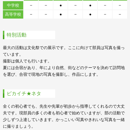
中学校
−
−
●
−
●
−
−
高等学校
−
−
●
−
●
−
−
特別活動
最大の活動は文化祭での展示です。ここに向けて部員は写真を撮っ
ています。
撮影は個人でも行います。
夏には合宿があり、年により自然、街などのテーマを決めて訪問地
を選び、合宿で現地の写真を撮影し、作品にします。
ピカイチ★ネタ
全くの初心者でも、先生や先輩が初歩から指導してくれるので大丈
夫です。現部員の多くの者も初心者で始めていますが、部の活動で
少しずつ上達していきます。かっこいい写真やきれいな写真を一緒
に撮りましょう。