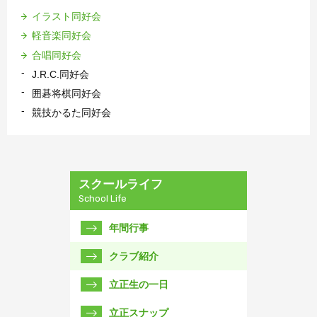
イラスト同好会
軽音楽同好会
合唱同好会
J.R.C.同好会
囲碁将棋同好会
競技かるた同好会
スクールライフ
School Life
年間行事
クラブ紹介
立正生の一日
立正スナップ