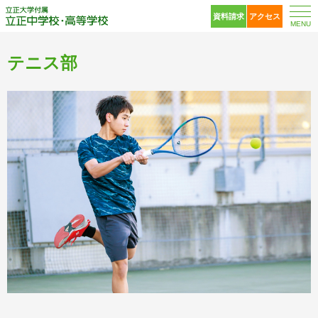
立正大学付属 立正中
資料請求
アクセス
MENU
テニス部