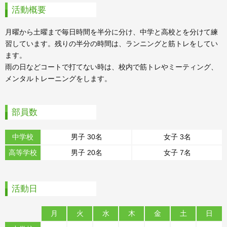
活動概要
月曜から土曜まで毎日時間を半分に分け、中学と高校とを分けて練
習しています。残りの半分の時間は、ランニングと筋トレをしてい
ます。
雨の日などコートで打てない時は、校内で筋トレやミーティング、
メンタルトレーニングをします。
部員数
中学校
男子 30名
女子 3名
高等学校
男子 20名
女子 7名
活動日
月
火
水
木
金
土
日