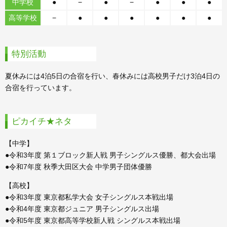
中学校
●
−
●
−
●
●
●
高等学校
−
●
●
●
●
●
●
特別活動
夏休みには4泊5日の合宿を行い、春休みには高校男子だけ3泊4日の
合宿を行っています。
ピカイチ★ネタ
【中学】
●令和3年度 第１ブロック新人戦 男子シングルス優勝、都大会出場
●令和7年度 秋季大田区大会 中学男子団体優勝
【高校】
●令和3年度 東京都私学大会 女子シングルス本戦出場
●令和4年度 東京都ジュニア 男子シングルス出場
●令和5年度 東京都高等学校新人戦 シングルス本戦出場