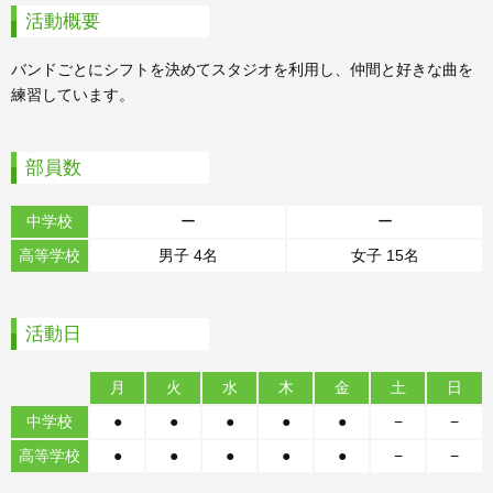
活動概要
バンドごとにシフトを決めてスタジオを利用し、仲間と好きな曲を
練習しています。
部員数
中学校
ー
ー
高等学校
男子 4名
女子 15名
活動日
月
火
水
木
金
土
日
中学校
●
●
●
●
●
−
−
高等学校
●
●
●
●
●
−
−