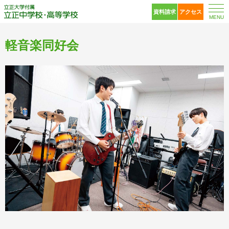
立正大学付属 立正中
資料請求
アクセス
MENU
軽音楽同好会