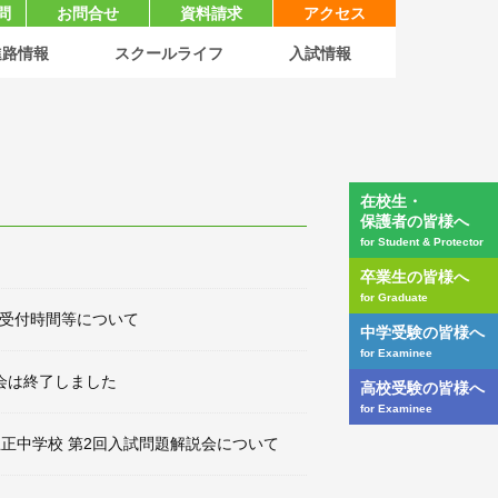
問
お問合せ
資料請求
アクセス
進路情報
スクールライフ
入試情報
在校生・
保護者の皆様へ
for Student & Protector
卒業生の皆様へ
for Graduate
受付時間等について
中学受験の皆様へ
for Examinee
会は終了しました
高校受験の皆様へ
for Examinee
～ 立正中学校 第2回入試問題解説会について