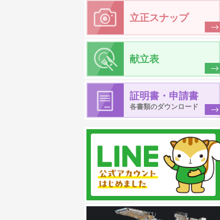
立正スナップ
献立表
証明書・申請書
各書類のダウンロード