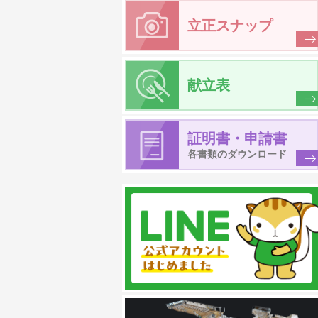
立正スナップ
献立表
証明書・申請書
各書類のダウンロード