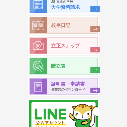
JS 日本の学校
大学資料請求
校長日記
立正スナップ
献立表
証明書・申請書
各書類のダウンロード