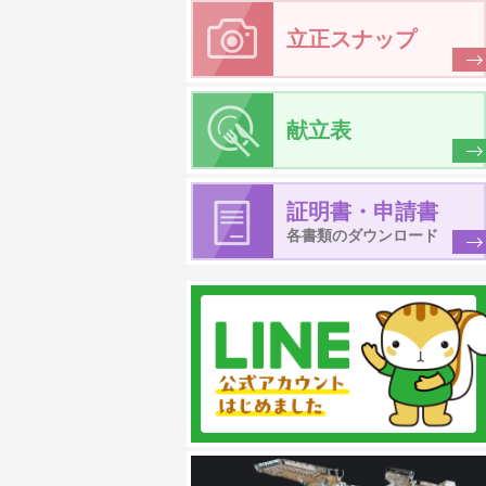
立正スナップ
献立表
証明書・申請書
各書類のダウンロード