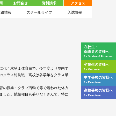
問
お問合せ
資料請求
アクセス
進路情報
スクールライフ
入試情報
在校生・
保護者の皆様へ
for Student & Protector
卒業生の皆様へ
に代々木第１体育館で、今年度より屋内で
for Graduate
のクラス対抗戦、高校は各学年をクラス単
中学受験の皆様へ
for Examinee
育の授業・クラブ活動で等で培われた体力
高校受験の皆様へ
ました。競技種目も盛りだくさんで、特に
for Examinee