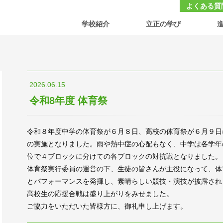
大学付属 立正中学校・高等学校
よくある質
学校紹介
立正の学び
2026.06.15
令和8年度 体育祭
令和８年度中学の体育祭が６月８日、高校の体育祭が６月９日
の実施となりました。雨や熱中症の心配もなく、中学は各学年
位で４ブロックに分けての各ブロックの対抗戦となりました。
体育祭実行委員の運営の下、生徒の皆さんが主役になって、体
とパフォーマンスを発揮し、素晴らしい競技・演技が披露され
高校生の応援合戦は盛り上がりをみせました。
ご協力をいただいた皆様方に、御礼申し上げます。