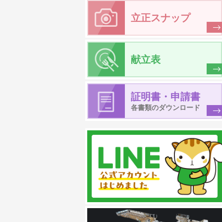
立正スナップ
献立表
証明書・申請書
各書類のダウンロード