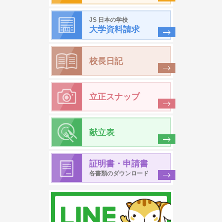
JS 日本の学校
大学資料請求
校長日記
立正スナップ
献立表
証明書・申請書
各書類のダウンロード