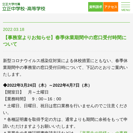
立正大学付属 立正中
資料請求
アクセス
MENU
2022.03.18
【事務室よりお知らせ】春季休業期間中の窓口受付時間に
ついて
新型コロナウイルス感染症対策による休校措置にともない、春季休
業期間中の事務室の窓口受付日時について、下記のとおりご案内い
たします。
◆2022年3月24日（木）～2022
年4月7日（木）
【開室日】 月～土曜日
【業務時間】 9：00～16：00
＊土曜日、日曜日、祝日は窓口業務を行いませんのでご注意くださ
い。
＊各種証明書を取得予定の方は、通常よりも期間に余裕をもって申
請いただけますようお願いいたします。