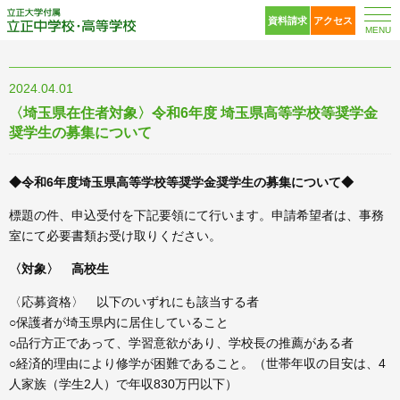
立正大学付属 立正中
資料請求
アクセス
MENU
2024.04.01
〈埼玉県在住者対象〉令和6年度 埼玉県高等学校等奨学金
奨学生の募集について
◆令和6年度埼玉県高等学校等奨学金奨学生の募集について◆
標題の件、申込受付を下記要領にて行います。申請希望者は、事務
室にて必要書類お受け取りください。
〈対象〉 高校生
〈応募資格〉 以下のいずれにも該当する者
○保護者が埼玉県内に居住していること
○品行方正であって、学習意欲があり、学校長の推薦がある者
○経済的理由により修学が困難であること。（世帯年収の目安は、4
人家族（学生2人）で年収830万円以下）