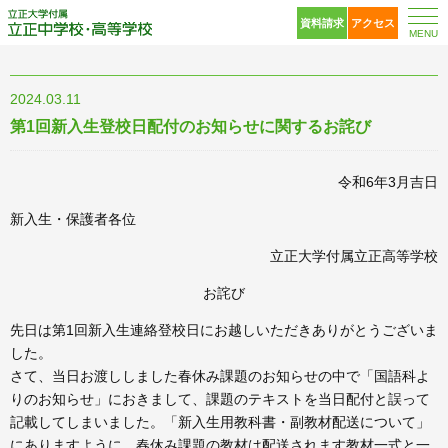
立正大学付属 立正中
資料請求
アクセス
MENU
2024.03.11
第1回新入生登校日配付のお知らせに関するお詫び
令和6年3月吉日
新入生・保護者各位
立正大学付属立正高等学校
お詫び
先日は第1回新入生連絡登校日にお越しいただきありがとうございま
した。
さて、当日お渡ししました春休み課題のお知らせの中で「国語科よ
りのお知らせ」におきまして、課題のテキストを当日配付と誤って
記載してしまいました。「新入生用教科書・副教材配送について」
にありますように、春休み課題の教材は配送されます教材一式と一