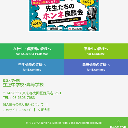
在校生・
保護者の皆様へ
卒業生の皆様へ
for Student & Protector
for Graduate
中学受験の皆様へ
高校受験の皆様へ
for Examinee
for Examinee
立正大学付属 立正中学校・高
〒143-8557 東京都大田区西馬込1-5-1
TEL：03-6303-7683
個人情報の取り扱いについて
このサイトについて
立正大学
© RISSHO Junior & Senior High School All rights reserved.
PAGE TOP