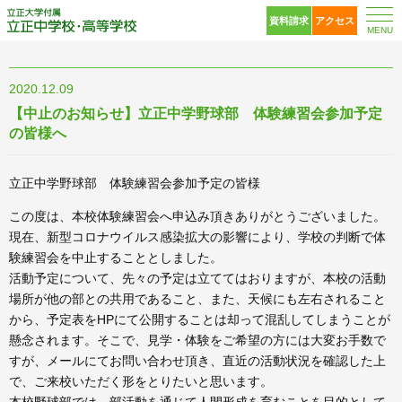
立正大学付属 立正中
資料請求
アクセス
MENU
2020.12.09
【中止のお知らせ】立正中学野球部 体験練習会参加予定
の皆様へ
立正中学野球部 体験練習会参加予定の皆様
この度は、本校体験練習会へ申込み頂きありがとうございました。
現在、新型コロナウイルス感染拡大の影響により、学校の判断で体
験練習会を中止することとしました。
活動予定について、先々の予定は立ててはおりますが、本校の活動
場所が他の部との共用であること、また、天候にも左右されること
から、予定表をHPにて公開することは却って混乱してしまうことが
懸念されます。そこで、見学・体験をご希望の方には大変お手数で
すが、メールにてお問い合わせ頂き、直近の活動状況を確認した上
で、ご来校いただく形をとりたいと思います。