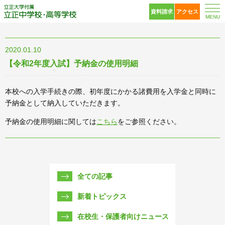
立正大学付属 立正中
資料請求
アクセス
MENU
2020.01.10
【令和2年度入試】予納金の使用明細
本校への入学手続きの際、初年度にかかる諸費用を入学金と同時に
予納金として納入していただきます。
予納金の使用明細に関しては
こちら
をご参照ください。
全ての記事
新着トピックス
在校生・保護者向けニュース