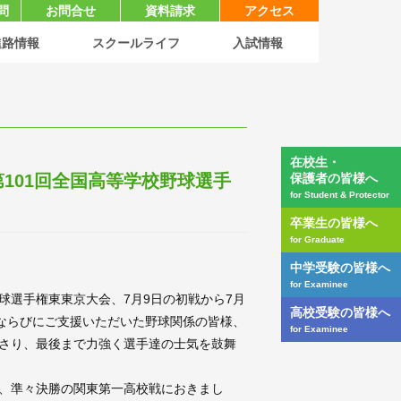
問
お問合せ
資料請求
アクセス
進路情報
スクールライフ
入試情報
在校生・
101回全国高等学校野球選手
保護者の皆様へ
for Student & Protector
卒業生の皆様へ
for Graduate
中学受験の皆様へ
for Examinee
球選手権東東京大会、7月9日の初戦から7月
高校受験の皆様へ
様ならびにご支援いただいた野球関係の皆様、
for Examinee
さり、最後まで力強く選手達の士気を鼓舞
、準々決勝の関東第一高校戦におきまし