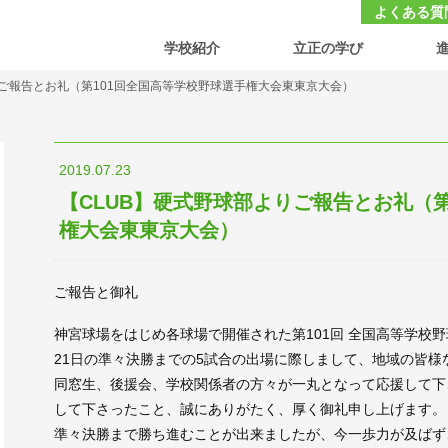
大学付属 立正中学校・高等学校
よくある質
学校紹介
立正の学び
りご報告とお礼（第101回全国高等学校野球選手権大会東東京大会）
2019.07.23
【CLUB】硬式野球部よりご報告とお礼（第
権大会東東京大会）
ご報告と御礼
神宮球場をはじめ各球場で開催された第101回 全国高等学校野
21日の準々決勝までの5試合の出場に際しまして、地域の皆
同窓生、後援会、学校関係者の方々が一丸となって応援して下
して下さったこと、誠にありがたく、厚く御礼申し上げます。
準々決勝まで勝ち進むことが出来ましたが、今一歩力が及ばず