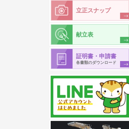
立正スナップ
献立表
証明書・申請書
各書類のダウンロード